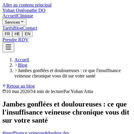
Aller au contenu principal
Yohan Ostéopathe DO
Accueil
Clinique
Services
Tarifs
Blog
Contact
FR
HE
EN
Prendre RDV
Accueil
Blog
Jambes gonflées et douloureuses : ce que l'insuffisance
veineuse chronique vous dit sur votre santé
Retour au blog
10 mai 2026
4
min de lecture
Par
Yohan Attia
Jambes gonflées et douloureuses : ce que
l'insuffisance veineuse chronique vous dit
sur votre santé
#
insuffisance veineuse
#
douleur des