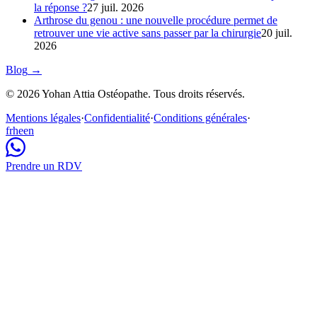
la réponse ?
27 juil. 2026
Arthrose du genou : une nouvelle procédure permet de
retrouver une vie active sans passer par la chirurgie
20 juil.
2026
Blog
→
© 2026 Yohan Attia Ostéopathe. Tous droits réservés.
Mentions légales
·
Confidentialité
·
Conditions générales
·
fr
he
en
Prendre un RDV