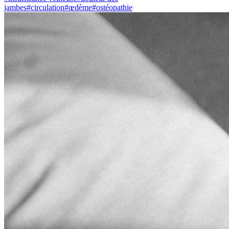
jambes
#
circulation
#
œdème
#
ostéopathie