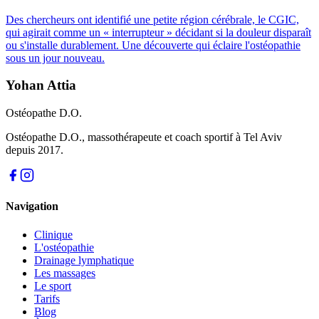
Des chercheurs ont identifié une petite région cérébrale, le CGIC,
qui agirait comme un « interrupteur » décidant si la douleur disparaît
ou s'installe durablement. Une découverte qui éclaire l'ostéopathie
sous un jour nouveau.
Yohan Attia
Ostéopathe D.O.
Ostéopathe D.O., massothérapeute et coach sportif à Tel Aviv
depuis 2017.
Navigation
Clinique
L'ostéopathie
Drainage lymphatique
Les massages
Le sport
Tarifs
Blog