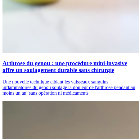
Arthrose du genou : une procédure mini-invasive
offre un soulagement durable sans chirurgie
Une nouvelle technique ciblant les vaisseaux sanguins
inflammatoires du genou soulage la douleur de l'arthrose pendant au
moins un an, sans opération ni médicaments.