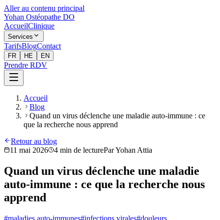
Aller au contenu principal
Yohan Ostéopathe DO
Accueil
Clinique
Services
Tarifs
Blog
Contact
FR
HE
EN
Prendre RDV
Accueil
Blog
Quand un virus déclenche une maladie auto-immune : ce
que la recherche nous apprend
Retour au blog
11 mai 2026
4
min de lecture
Par
Yohan Attia
Quand un virus déclenche une maladie
auto-immune : ce que la recherche nous
apprend
#
maladies auto-immunes
#
infections virales
#
douleurs