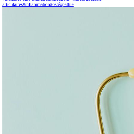
articulaires
#
inflammation
#
ostéopathie