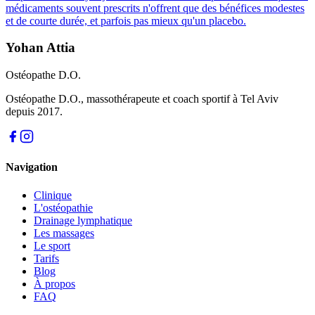
médicaments souvent prescrits n'offrent que des bénéfices modestes
et de courte durée, et parfois pas mieux qu'un placebo.
Yohan Attia
Ostéopathe D.O.
Ostéopathe D.O., massothérapeute et coach sportif à Tel Aviv
depuis 2017.
Navigation
Clinique
L'ostéopathie
Drainage lymphatique
Les massages
Le sport
Tarifs
Blog
À propos
FAQ