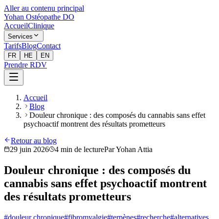
Aller au contenu principal
Yohan Ostéopathe DO
Accueil
Clinique
Services
Tarifs
Blog
Contact
FR
HE
EN
Prendre RDV
Accueil
Blog
Douleur chronique : des composés du cannabis sans effet
psychoactif montrent des résultats prometteurs
Retour au blog
29 juin 2026
4
min de lecture
Par
Yohan Attia
Douleur chronique : des composés du
cannabis sans effet psychoactif montrent
des résultats prometteurs
#
douleur chronique
#
fibromyalgie
#
terpènes
#
recherche
#
alternatives