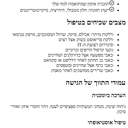
תוכנית אימון שמתואמת לגוף שלך
ייעוץ תזונתי: חלון מטבולי, הידרציה, מיקרונוטריינטים
מצבים שכיחים בטיפול
·
דלקות מיתר: אכילס, פיקה, שרוול המסובבים, מרפק טניסאי
·
דלקת פריאוסט בשוק אצל רצים
·
סינדרום רצועת ה-IT
·
נקעי קרסול חריפים וכרוניים
·
כאבי מפשעה אצל כדורגלנים ושחיינים
·
כאבי גב תחתון לאחר דדליפט או סקוואט
·
כאבי כתף אצל שחיינים ומטפסים
·
כאבי שרירים ממושכים לאחר מאמץ
עמודי התווך של הגישה
הערכה ביומכנית
ניתוח יציבה, מבחני תנועתיות ספציפיים לענף, זיהוי חוסרי איזון ואזורי
סיכון.
טיפול אוסטיאופתי