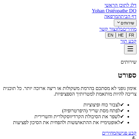
דלג לתוכן הראשי
Yohan Ostéopathe DO
דף הבית
המרפאה
שירותים
מחירים
בלוג
צור קשר
EN
HE
FR
קבע תור
שירותים
ספורט
אימון גופני לא מסתכם בהרמת משקולות או ריצה ארוכה יותר. כל תוכנית
צריכה להיות מותאמת למטרותיך הספציפיות.
✔
לצבור כוח ופיצוציות
✔
לפתח מסת שריר (היפרטרופיה)
✔
לשפר את הסיבולת הקרדיווסקולרית והשרירית
✔
לאופטימייז את ההתאוששות ולהפחית את הסיכון לפציעות
קבע פגישה
מחירים
💪