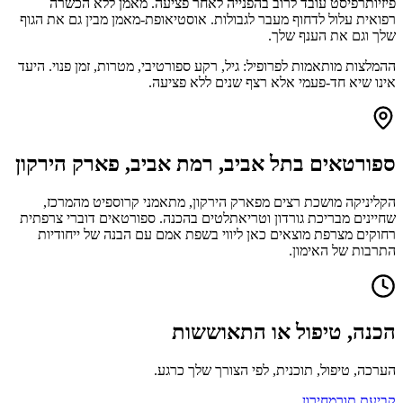
פיזיותרפיסט עובד לרוב בהפנייה לאחר פציעה. מאמן ללא הכשרה
רפואית עלול לדחוף מעבר לגבולות. אוסטיאופת-מאמן מבין גם את הגוף
שלך וגם את הענף שלך.
ההמלצות מותאמות לפרופיל: גיל, רקע ספורטיבי, מטרות, זמן פנוי. היעד
אינו שיא חד-פעמי אלא רצף שנים ללא פציעה.
ספורטאים בתל אביב, רמת אביב, פארק הירקון
הקליניקה מושכת רצים מפארק הירקון, מתאמני קרוספיט מהמרכז,
שחיינים מבריכת גורדון וטריאתלטים בהכנה. ספורטאים דוברי צרפתית
רחוקים מצרפת מוצאים כאן ליווי בשפת אמם עם הבנה של ייחודיות
התרבות של האימון.
הכנה, טיפול או התאוששות
הערכה, טיפול, תוכנית, לפי הצורך שלך כרגע.
קביעת תור
מחירון