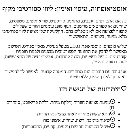
אוסטיאופתיה, עיסוי ואימון: ליווי ספורטיבי מקיף
בין אם אתם רצים חובבים, מתאמני קרוספיט, טריאתלטים, מטפסים,
שחיינים או ספורטאים מזדמנים, הגוף סופג עומסים חוזרים שעלולים
להפוך לפציעה אם לא מטפלים בהם. הקליניקה שלי מציעה ליווי ספורטיבי
מלא: מניעה, ביצועים, התאוששות.
שלוש כובעים: אוסטיאופת D.O., מטפל בעיסוי, מאמן ספורט. השילוב
מאפשר לי להבין את התנועה הספורטיבית מבפנים ולבנות תוכנית
קוהרנטית: טיפול בפציעות, הכנה לתחרות, אופטימיזציה של התאוששות,
ייעוץ בתזונה ובאימון.
אני עובד עם חובבים ועם מתחרים. המטרה קבועה: לאפשר לך להמשיך
באהבתך לאורך שנים, ללא פציעה.
היתרונות של הגישה הזו
מניעת פציעות חוזרות (דלקת מיתר, דלקת פריאוסט, סינדרום
IT)
התאוששות מהירה לאחר מאמץ או תחרות
שיפור ביומכני: ריצה, שחייה, אימוני כוח
טיפול בפציעות חריפות (נקעים, קרעים, התכווצויות)