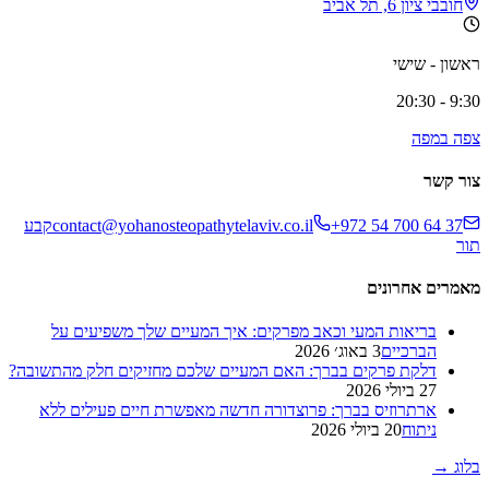
חובבי ציון 6, תל אביב
ראשון - שישי
9:30 - 20:30
צפה במפה
צור קשר
+972 54 700 64 37
contact@yohanosteopathytelaviv.co.il
קבע
תור
מאמרים אחרונים
בריאות המעי וכאב מפרקים: איך המעיים שלך משפיעים על
הברכיים
3 באוג׳ 2026
דלקת פרקים בברך: האם המעיים שלכם מחזיקים חלק מהתשובה?
27 ביולי 2026
ארתרוזיס בברך: פרוצדורה חדשה מאפשרת חיים פעילים ללא
ניתוח
20 ביולי 2026
בלוג
→