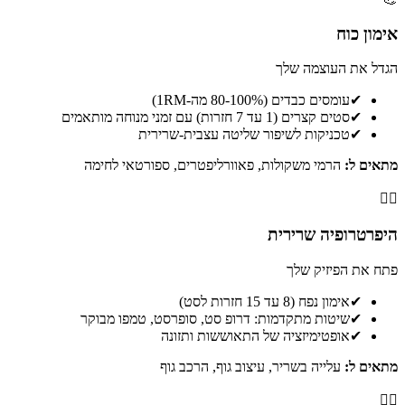
אימון כוח
הגדל את העוצמה שלך
✔
עומסים כבדים (80-100% מה-1RM)
✔
סטים קצרים (1 עד 7 חזרות) עם זמני מנוחה מותאמים
✔
טכניקות לשיפור שליטה עצבית-שרירית
מתאים ל:
הרמי משקולות, פאוורליפטרים, ספורטאי לחימה
🏋️‍♂️
היפרטרופיה שרירית
פתח את הפיזיק שלך
✔
אימון נפח (8 עד 15 חזרות לסט)
✔
שיטות מתקדמות: דרופ סט, סופרסט, טמפו מבוקר
✔
אופטימיזציה של התאוששות ותזונה
מתאים ל:
עלייה בשריר, עיצוב גוף, הרכב גוף
🏃‍♂️