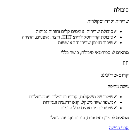
סיבולת
שרירית וקרדיווסקולרית
✔
סיבולת שרירית: עומסים קלים וחזרות גבוהות
✔
סיבולת קרדיווסקולרית: HIIT, ריצה, אופניים, חתירה
✔
שיפור חמצון שרירי והתאוששות
מתאים ל:
ספורטאי סיבולת, כושר כללי
🤸‍♂️
קרוס-טריינינג
גישה מקיפה
✔
שילוב של משקולות, קרדיו ותרגילים פונקציונליים
✔
משפר שיווי משקל, קואורדינציה ועמידות
✔
שיעורים מותאמים לכל הרמות
מתאים ל:
גיוון באימונים, פיתוח גוף פונקציונלי
קבע פגישה